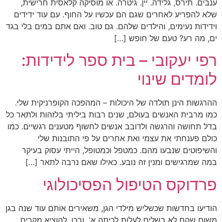
ענבים. תירס, גלידה. יין. גיטרה. או מוסיקה קלאסית חרישית,
שלא להפריע לאחרים שגם הם עכשיו על החוף. עם עוד ידידים
וידידות נעימים, והילדים שלהם. גם טוב. ואם אתם במים בלי בגד
ים, מה רע? טעם של חופש […]
רפי יעקובי – בית ספר לידידות:
לומדים שינוי
ההרגשות הינן תולדה של היכולות – המהפכה הקופרניקית שלי.
כמו מרבית האנשים בעולם, שנים רבות ביליתי בלזהות ולתאר כל
בדל תחושה והרגשה ולדובב אנשים לחשוף מטענים רגשיים. כמו
כולם פענחתי את עצמי ואת אחרים על פי התובנות שלי
והשיפוטים שנבעו מהם. כמטפל וכמטופל, הייתי עסוק בעיקר
במה שמרגישים ומנין זה נובע. כאילו שאם נרבה לתאר […]
פרדוקס הטיפול הפסיכולוגי
הודיעו בחדשות שכשליש מילדי הגן, משאירים אותם עוד שנה בגן
משום שהם לא בשלים לעלות לכיתה א'. ובכן, להוציא מקרים