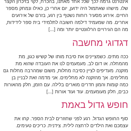
אינטרנט גרמה לכך שכל אחד מאתנו, בהכרח, לקוי בזיכרון הקצר
שלו. מישהו שאתמול היה ידוען, יום אחרי כן, כאילו ונמחק מספר
החיים. אירוע מסעיר רוחות נשטף בין רגע, בזרם של אירועים
אחרים. מה שמעמיד דילמה חשובה לתלמידי בית ספר לידידות,
מה הם הגירויים הרלוונטיים יותר ומה […]
דגדוגי מחשבה
ככה מתים. כשמציינים את סיבת מותו של קשיש כגון, מת
מהמחלה. או דום לב. מעמעמים לנו את העובדה שהוא מת
מזקנה. מעדיפים לציין כסיבה מחלות, משום שמהרבה מחלות גם
מחלימים. אך מהזקנה לא מחלימים. אני מדמה זאת לבניין בן
כמה קומות והמון חדרים מוארים בלילה. עם הזמן, חלק מהאורות
כבים, חלק מעומעמים. עוד ועוד אורות […]
חופש גדול באמת
סוף החופש הגדול. רגע לפני שחוזרים לבית הספר. קחו את
עצמכם ואת הילדים לרחצה לילית. צידנית. כריכים טעימים.