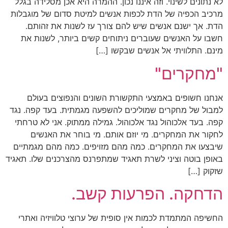
לא נתונים לשינוי. וזה איננו נכון. ההמרה היא אכן מסלידה בגלל
מרכיב הכפיה של הדת לכפות אנשים למיטת סדום של מוגבלות
הדת. אך ישנם אנשים שיש להם צורך עז לשנות את זהותם.
חשבו על האנשים שעוברים ניתוחים קשים ביותר, לשנות את
מינם. התלוויתי אל אנשים שבקשו […]
"מחקרים"
אנחנו חשופים באמצעי התקשורת השונים והנפוצים בעולם
למבול של מחקרים שמוליכים להשפעה מגמתית. בעד קפה. נגד
קפה. בעד אלכוהול נגד אלכוהול. גמילה ממתוק. אני לא טרחתי
לחקור את המחקרים. מי יוזם אותם. מי בוחר את האנשים
שיבצעו את המחקרים. כמה מהם מזויפים. כמה מהם מגמתיים
באופן בוטה וציני לשרת תאגיד שמתפרנס מהצרכנים שלו. תאגיד
שזקוק […]
הדחקה. הפרעות קשב.
החשיפה המתמדת לכמות אין סופית של ערוצי טלוויזיה ואתרי