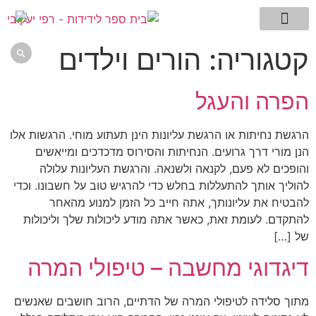
מילון המונחים שלי
עמוד הבית
דגדוגי מחשבה -בלוג
תמצית השיטה
ללמוד לחשוב
אתם שואלים רפי עונה
קטגוריה:
הורים וילדים

הפרה והעגל
הרגשת נחיתות או הרגשת עליונות הינן תעתוע מוחי. הרגשות אלו
הנן מורי דרך גרועים. הנחיתות והסירוס מדכדכים ומייאשים
והופכים לא פעם, לקנאה ולשנאה. והרגשת העליונות עלולה
להוליך אותך להתעללות בחלש כדי להרגיש טוב על חשבונו. וכדי
להבטיח את עליונותך, אתה חייב כל הזמן למנוע מהאחר
להתקדם. לעומת זאת, כאשר אתה מודע ליכולות שלך וליכולות
של […]
דיגדוגי מחשבה – טיפולי המרה
מתוך סלידה לטיפולי המרה של הדתיים, הרוב חושבים שאנשים