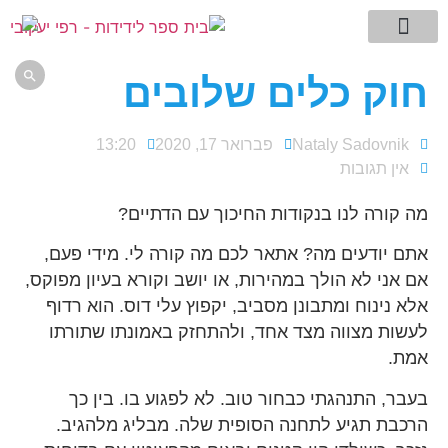
מילון המונחים שלי
עמוד הבית
דגדוגי מחשבה -בלוג
תמצית השיטה
ללמוד לחשוב
אתם שואלים רפי עונה

חוק כלים שלובים
Nataly Sadovnik
פברואר 17, 2020
13:20
אין תגובות
מה קורה לנו בנקודות החיכוך עם הדתיים?
אתם יודעים מה? אתאר לכם מה קורה לי. מידי פעם,
אם אני לא הולך במהירות, או יושב וקורא בעיון מפוקס,
אלא נינוח ומתבונן מסביב, יקפוץ עלי דוס. הוא רדוף
לעשות מצווה מצד אחד, ולהתחזק באמונתו שתורתו
אמת.
בעבר, התנהגתי כבחור טוב. לא לפגוע בו. בין כך
הרכבת תגיע לתחנה הסופית שלה. מבליג מלהגיב.