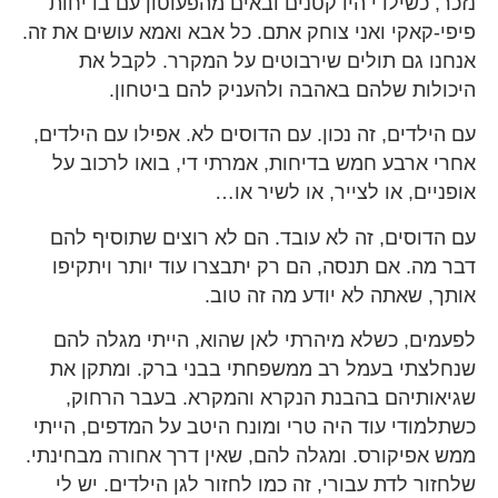
נזכר, כשילדי היו קטנים ובאים מהפעוטון עם בדיחות
פיפי-קאקי ואני צוחק אתם. כל אבא ואמא עושים את זה.
אנחנו גם תולים שירבוטים על המקרר. לקבל את
היכולות שלהם באהבה ולהעניק להם ביטחון.
עם הילדים, זה נכון. עם הדוסים לא. אפילו עם הילדים,
אחרי ארבע חמש בדיחות, אמרתי די, בואו לרכוב על
אופניים, או לצייר, או לשיר או…
עם הדוסים, זה לא עובד. הם לא רוצים שתוסיף להם
דבר מה. אם תנסה, הם רק יתבצרו עוד יותר ויתקיפו
אותך, שאתה לא יודע מה זה טוב.
לפעמים, כשלא מיהרתי לאן שהוא, הייתי מגלה להם
שנחלצתי בעמל רב ממשפחתי בבני ברק. ומתקן את
שגיאותיהם בהבנת הנקרא והמקרא. בעבר הרחוק,
כשתלמודי עוד היה טרי ומונח היטב על המדפים, הייתי
ממש אפיקורס. ומגלה להם, שאין דרך אחורה מבחינתי.
שלחזור לדת עבורי, זה כמו לחזור לגן הילדים. יש לי