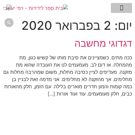
מילון המונחים שלי
עמוד הבית
דגדוגי מחשבה -בלוג
תמצית השיטה
ללמוד לחשוב
אתם שואלים רפי עונה
יום:
2 בפברואר 2020

דגדוגי מחשבה
ככה מתים. כשמציינים את סיבת מותו של קשיש כגון, מת
מהמחלה. או דום לב. מעמעמים לנו את העובדה שהוא מת
מזקנה. מעדיפים לציין כסיבה מחלות, משום שמהרבה מחלות גם
מחלימים. אך מהזקנה לא מחלימים. אני מדמה זאת לבניין בן
כמה קומות והמון חדרים מוארים בלילה. עם הזמן, חלק מהאורות
כבים, חלק מעומעמים. עוד ועוד אורות […]