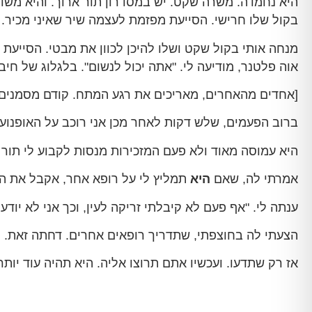
היא נחמדה. משרה שקט. יש במסדרון תור ארוך. והיא משדר
בקול שלו חרישי. הסייעת מפזמת לעצמה שיר שאיני מכיר. ב
מנחה אותי בקול שקט ושלו להיכן לכוון את מבטי. הסייעת
אוה פלטנר, מודיעה לי. "אתה יכול לנשום". בלגלוג של ח
[אחדים מהאחרים, מאריכים את רגע המתח. קודם מסמנים נק
ברוב הפעמים, שלש דקות לאחר מכן אני רוכב על האופנוע 
היא עמוסה מאוד ולא פעם המזכירות מנסות לקבוע לי תור א
אמרתי לה, שאם
היא
תמליץ לי על רופא אחר, אקבל את ה
ענתה לי. "אף פעם לא קיבלתי זריקה לעין, וכך אני לא יודע
הצעתי לה בחוצפתי, שתדריך רופאים אחרים. דחתה זאת. ה
אז רק שתדעו. ועכשיו אתם תרוצו אליה. היא תהיה עוד יותר ע