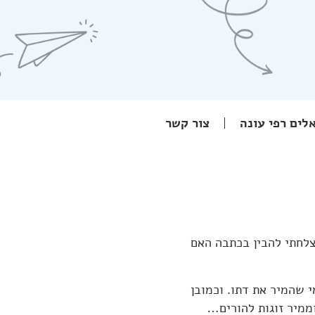
לים רפי עונה
צור קשר
צלחתי להבין בכתבה האם
י שהמיר את דתו. וכמובן
 וממיר זוגות להורים…