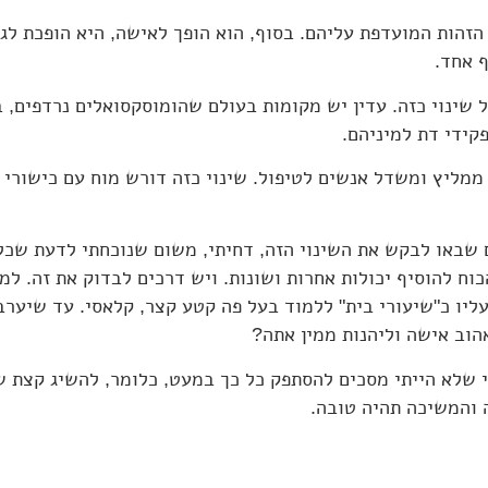
זהות המועדפת עליהם. בסוף, הוא הופך לאישה, היא הופכת לגב
ף אחד.
 שינוי כזה. עדין יש מקומות בעולם שהומוסקסואלים נרדפים, 
קידי דת למיניהם.
מליץ ומשדל אנשים לטיפול. שינוי כזה דורש מוח עם כישורי ל
 שבאו לבקש את השינוי הזה, דחיתי, משום שנוכחתי לדעת שכל
כוח להוסיף יכולות אחרות ושונות. ויש דרכים לבדוק את זה. למ
עליו כ"שיעורי בית" ללמוד בעל פה קטע קצר, קלאסי. עד שיערב 
הוב אישה וליהנות ממין אתה?
אי שלא הייתי מסכים להסתפק כל כך במעט, כלומר, להשיג קצת שי
 והמשיכה תהיה טובה.