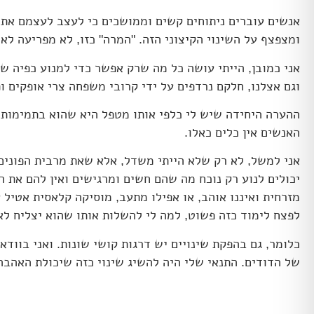
אנשים עוברים ניתוחים קשים וממושכים כי לעצב לעצמם את ה
ומצפצף על השינוי הקיצוני הזה. "המרה" כזו, לא מפריעה לא
אני כמובן, הייתי עושה כל מה שרק אפשר כדי למנוע כפיה של
וגם אצלנו, חלקם נרדפים על ידי קרובי משפחה צרי אופקים ופ
ההערה היחידה שיש לי כלפי אותו מטפל היא שהוא בתמימות מ
האנשים אין כלים כאלו.
אני למשל, לא רק שלא הייתי משדל, אלא שאת מרבית הפונים
יכולים לנוע רק נוכח מה שהם חשים ומרגישים ואין להם את ה
מזרחית ואיננו אוהב, או אפילו מתעב, מוסיקה קלאסית אטיל 
לפצח לימוד כזה פשוט, למה לי להשלות אותו שהוא יצליח לא
כלומר, גם בהפקת שינויים יש דרגות קושי שונות. ואני בווד
של הדודים. התנאי שלי היה להשיג שינוי כזה שיכולת האהבה