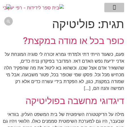
מילון המונחים שלי
עמוד הבית
דגדוגי מחשבה -בלוג
תמצית השיטה
ללמוד לחשוב
אתם שואלים רפי עונה
תגית:
פוליטיקה

כופר בכל או מודה במקצת?
פעם, כשעוד הייתי דתי ולמדתי גמרא זכורה לי סוגיה המונחת על
אדני ידיעת נפש האדם דאז. המדובר בפיקדון נניח כדים,
שהשאיר אדם אצל שכנו. וכשהוא בא ליטול את מה שהפקיד הלה
מכחיש מכל וכל. פסקו שמי שכופר בכל, פטור משבועה. אבל מי
שמודה במקצת, כגון, לא הפקדת בידי עשרה כדים אלא רק
חמישה והנה הם, […]
דיגדוגי מחשבה בפוליטיקה
מילה על הדיקטטורה השיפוטית של בית המשפט העליון. בוודאי
שבעבר, היו גם למערכת השיפוטית סממנים כאלו. הלוואי ויהיו גם