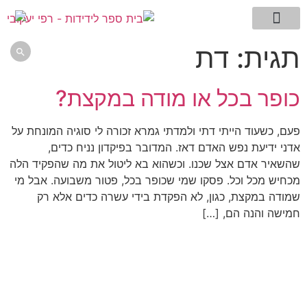
מילון המונחים שלי
עמוד הבית
דגדוגי מחשבה -בלוג
תמצית השיטה
ללמוד לחשוב
אתם שואלים רפי עונה
תגית:
דת

כופר בכל או מודה במקצת?
פעם, כשעוד הייתי דתי ולמדתי גמרא זכורה לי סוגיה המונחת על
אדני ידיעת נפש האדם דאז. המדובר בפיקדון נניח כדים,
שהשאיר אדם אצל שכנו. וכשהוא בא ליטול את מה שהפקיד הלה
מכחיש מכל וכל. פסקו שמי שכופר בכל, פטור משבועה. אבל מי
שמודה במקצת, כגון, לא הפקדת בידי עשרה כדים אלא רק
חמישה והנה הם, […]