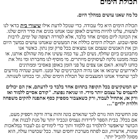
תכולת הימים
כל מה שאנו עושים במהלך היום.
תכולת הימים היא כלי עבודה. כדי שנוכל לדעת אילו
שיעורי בית
כדאי לנו
לעשות, עלינו להיות מודעים לאופן שבו אנחנו בונים את סדר היום שלנו.
אין הכוונה ליום מסוים אחד בלבד, אלא לסדרה רצופה של ימים, לרבות
סופי-שבוע. תכולת הימים כוללת את המעשים שאנחנו עושים במשך היום
וכן את האנשים שעמם אנו נמצאים בכל פרק זמן נתון. כאשר אנו
מתבוננים ביום שחלף, נשים לב, עד כמה עשינו את מה שהולם אותנו, או
כמה מזמננו נלקח לעיסוקים מיותרים. מי מוסיף לנו מחברתו ומי גוזל את
כוחנו לשווא. האם אנו צפים על פני הזמן באופן פאסיבי וממתינים
לאירועים שיבואו או אנו נהיה הקברניטים של זמננו. חשוב שנהיה מודעים
לכך שתמיד אנחנו המעצבים של תכולת הימים שלנו, וכי בכוחנו לשנותה.
יש המשקיעים בכל תקופה בתחום אחד בלבד כי לדעתם, אין הם יכולים
להעמיס על עצמם יותר מידי. וזו שגיאה נפוצה. "קודם אסיים ללמוד ואז
ורק אז, אתחיל לעבוד, ורק כשאצבור מספיק כסף אתפנה להקים משפחה
וללדת ילדים"…
סוג החשיבה הזה גורם לכך שהאדם בונה זהות צרה ודקה ויספיק מעט,
אם בכלל. בבית הספר לידידות נעמיס ונכביד יותר על מנת לבנות את
הכושר שיאפשר לתלמיד גם ללמוד ותוך כדי לימודים גם לעבוד במלאכות
שונות, ארעיות, וגם לפתח מערכת יחסים ועוד. ככל שכושרו עולה, הוא
מסוגל להכיל יותר.