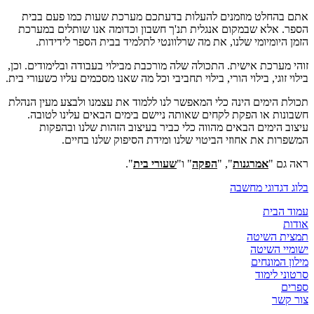
אתם בהחלט מוזמנים להעלות בדעתכם מערכת שעות כמו פעם בבית
הספר. אלא שבמקום אנגלית תנ'ך חשבון וכדומה אנו שותלים במערכת
הזמן היומיומי שלנו, את מה שרלוונטי לתלמיד בבית הספר לידידות.
זוהי מערכת אישית. התכולה שלה מורכבת מבילוי בעבודה ובלימודים. וכן,
בילוי זוגי, בילוי הורי, בילוי תחביבי וכל מה שאנו מסכמים עליו כשעורי בית.
תכולת הימים הינה כלי המאפשר לנו ללמוד את עצמנו ולבצע מעין הנהלת
חשבונות או הפקת לקחים שאותה ניישם בימים הבאים עלינו לטובה.
עיצוב הימים הבאים מהווה כלי כביר בעיצוב הזהות שלנו ובהפקות
המשפרות את אחוזי הביטוי שלנו ומידת הסיפוק שלנו בחיים.
ראה גם "
אמרגנות
", "
הפקה
" ו"
שעורי בית
".
בלוג דגדוגי מחשבה
עמוד הבית
אודות
תמצית השיטה
ישומיי השיטה
מילון המונחים
סרטוני לימוד
ספרים
צור קשר