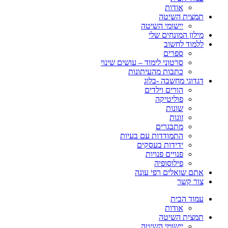
אודות
תמצית השיטה
יישומי השיטה
מילון המונחים שלי
ללמוד לחשוב
ספרים
סרטוני לימוד – עושים שינוי
כתבות מהעיתונות
דגדוגי מחשבה -בלוג
הורים וילדים
פוליטיקה
שונות
זוגות
מתבגרים
התמודדות עם בעיות
ידידות בעסקים
פנויים פנויות
פילוסופיה
אתם שואלים רפי עונה
צור קשר
עמוד הבית
אודות
תמצית השיטה
יישומי השיטה