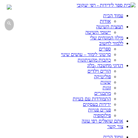
עמוד הבית
אודות

תמצית השיטה
יישומי השיטה
מילון המונחים שלי
ללמוד לחשוב
ספרים
סרטוני לימוד – עושים שינוי
כתבות מהעיתונות
דגדוגי מחשבה -בלוג
הורים וילדים
פוליטיקה
שונות
זוגות
מתבגרים
התמודדות עם בעיות
ידידות בעסקים
פנויים פנויות
פילוסופיה
אתם שואלים רפי עונה
צור קשר
עמוד הבית