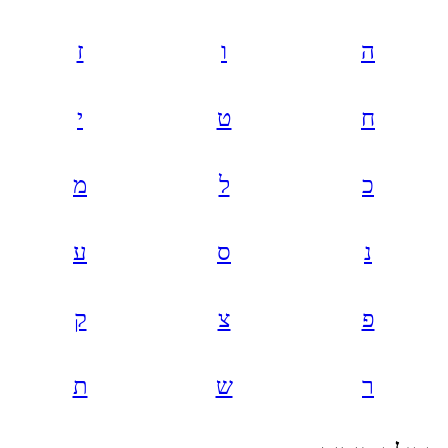
ה
ו
ז
ח
ט
י
כ
ל
מ
נ
ס
ע
פ
צ
ק
ר
ש
ת