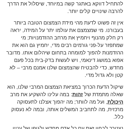
להתחיל דווקא באתגר קשה במיוחד, שיסלול את הדרך
להרבה שינויים קלים יותר.
אין זה פשוט לדעת מהי מידת הצמצום הטובה ביותר
בעבורנו. מי שמצמצם את עולמו יתר על המידה, יראה
רק חלק מהנוף ויחמיץ את מרחב ההזדמנויות; מי
שמתפזר על-פני גורמים רבים מדי, יחמיץ גם הוא את
ההזדמנות להפוך למומחה בתחום שיהלום אותו. מדובר
אפוא במושג דינאמי, ויש לעשות בדק-בית בכל פעם
מחדש, כדי להבטיח שהצמצום שלנו אמנם מרבי – לא
קטן ולא גדול מדי.
שיקול הדעת הכרוך במציאת הצמצום המרבי שלנו, הוא
שאלה מתמדת של
זהות
: במה עלינו להשקיע את מרב
היכולת
, ועל מה לוותר; מה יהפוך אצלנו לתעסוקה
מרכזית, מה לתחביב המשלים אותה, ובמה לא נעסוק
כלל.
נצטרך לבחון זאת עם כל אדם מחדש ולגופו של עניין,