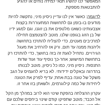
המאפשר לנו להשיג תנאי למידה נוחים או להגיע
להתבטאות מספקת.
לדוגמה
: כאשר אין לנו עדיין ניסיון מיני, נתקשה להיות
מודעים בו-בזמן גם לתחושות המתעוררות בקצות
אצבעותינו כשאנו מלטפים את בן זוגנו, וגם למגע ידיו
של בן הזוג בגופנו שלנו. מוטב להצטמצם תחילה
למרכיבים מעטים, כדי להצליח להתרכז בתחושה
וליהנות ממנה עד תום, ורק אז להרחיב את מעגל
הגירויים. נתחיל לגעת זה בזה בחושך, כדי להתרכז רק
בתחושת המישוש; אחר-כך נוסיף עוד ועוד שדות
התנסות. ניסיון מיני, כמו כל ניסיון, מוטב לבנותו
בהדרגה ובאקלים ידידותי. לא בריא להעמיס על הגב
משקל של טונה בבת-אחת; עדיף לפרק את הטונה
ליחידות של כמה קילוגרמים, ולשאתן בזו אחר זו.
עקרון ההצלחה בהפקת שינוי הוא לרוב במהלך מן הקל
אל הכבד; מוטב שתפיקו קודם שינוי ביחסים שלכם עם