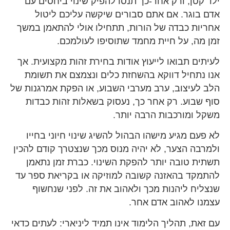
ילד קטן, ורק אחר-כך תנסו להפיק שינוי ביחסים עם
אדם בוגר. אם אתם סבורים שיקשה עליכם ליטול
אחריות כבדה של הורות, תתחילו אולי להתאמן במשך
זמן מה, על חיית מחמד שתוסיפו לעולמכם.
לעיתים תבואו לייעוץ אודות בחירת זהות מקצועית. אך
אנו נתחיל דווקא בהשחזת כלים ונצמצם את תשומת
הלב לעיצוב, ערב מערבי השבוע, או הפקת אמרגנות של
סוף שבוע. רק אחר כך, נעסוק בשאלות זהות כבדות
משקל ומורכבות הרבה יותר.
לא פעם מגיע מישהו הבהול להשיג שינוי חיוני בחייו
ולמרבה הצער, לא יהיה מנוס מכך שנצטרך קודם להכין
תשתית טובה יותר להפקת השינוי. כברת זמן נתאמן
להתמקד בהאזנה קשובה למוזיקה או בקריאת ספר עד
שנצליח ליהנות מכך ולאהוב את זה. לפני שנחשוף
עצמנו לאהוב אדם אחר.
עם זאת, תהליך הלימוד אינו תמיד ליניארי: לעתים כדאי