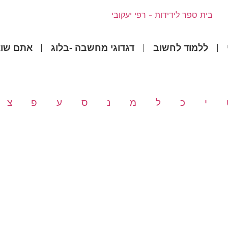
ללמוד לחשוב
דגדוגי מחשבה -בלוג
אתם שוא
י
כ
ל
מ
נ
ס
ע
פ
צ