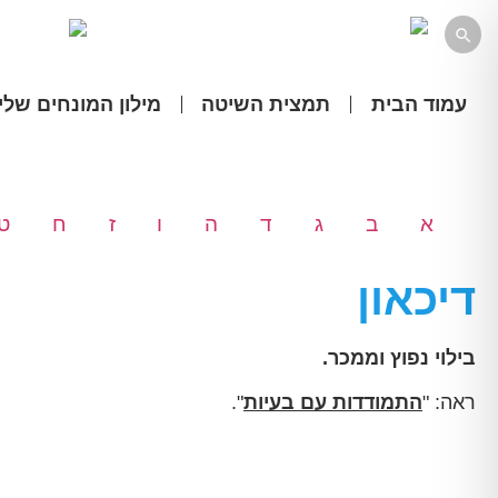

עמוד הבית
תמצית השיטה
מילון המונחים שלי
א
ב
ג
ד
ה
ו
ז
ח
ט
דיכאון
בילוי נפוץ וממכר.
ראה: "
התמודדות עם בעיות
".