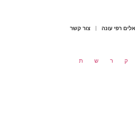
לים רפי עונה
צור קשר
ק
ר
ש
ת