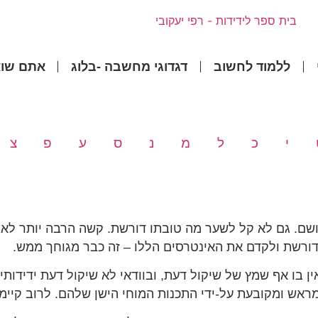
ללמוד לחשוב
דגדוגי מחשבה -בלוג
אתם שוא
י
כ
ל
מ
נ
ס
ע
פ
צ
ושם. גם לא קל לשער מה טובתו דורשת. קשה הרבה יותר לאב
דורשת ולקדם את האינטרסים הללו – זה כבר מגוחך ממש.
 בו אף שמץ של שיקול דעת, ובוודאי לא שיקול דעת ידידותי
מראש ומקובעת על-ידי התכנות המוחי הישן שלהם. לרוב קיימ