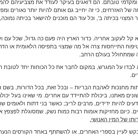
ומקדמי טובתם. הם דואגים בעיקר לעודד את מצביעיהם להמ
 של האזרחים, כי זה יחייב גם אותם להיות יותר נאורים ומ
ר המצוי בכיתה ב', וכל עוד הם מוכנים להישאר בכיתה נמוכה,
קל לעקוב אחריה. כדור הארץ היה פעם כה גדול, שכל עם ול
יפוח התייחסות צרה אל מה שמצוי בתפיסה הלאומית או הדתי
מה שמתחולל בעולם הרחב.
 לבדו על המגרש, במקום לחבר את כל הכוחות יחד לטובת 
ים.
הדתות מחנכות לאהבת הבריות – ובכל זאת, בכל הדורות, בשם 
ים מאתנו, ביכולת להתיידד עם אחרים. מי שאינו בעל יכולת 
ודעים להיות ידידים, מרבים לריב; כאשר בני דתות ולאומים ש
ים. כיום מחזיקות אומות רבות כמות נשק, שמסוגלת לפצפץ את
תו של המין האנושי.
תבקש לעיין בספרי האחרים, או להשתתף באחד הקורסים הנער