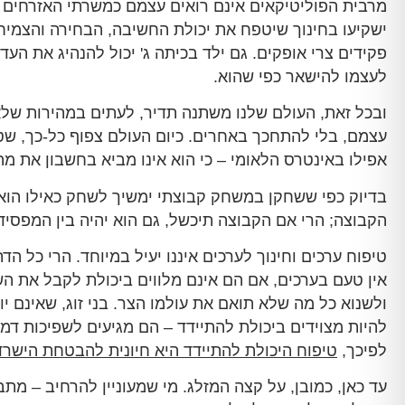
מרבית הפוליטיקאים אינם רואים עצמם כמשרתי האזרחים 
ישקיעו בחינוך שיטפח את יכולת החשיבה, הבחירה והצמיחה
פקידים צרי אופקים. גם ילד בכיתה ג' יכול להנהיג את העד
לעצמו להישאר כפי שהוא.
ובכל זאת, העולם שלנו משתנה תדיר, לעתים במהירות שלא 
עצמם, בלי להתחכך באחרים. כיום העולם צפוף כל-כך, שט
אפילו באינטרס הלאומי – כי הוא אינו מביא בחשבון את 
בדיוק כפי ששחקן במשחק קבוצתי ימשיך לשחק כאילו הוא
הקבוצה; הרי אם הקבוצה תיכשל, גם הוא יהיה בין המפסיד
טיפוח ערכים וחינוך לערכים איננו יעיל במיוחד. הרי כל 
אין טעם בערכים, אם הם אינם מלווים ביכולת לקבל את השונ
ולשנוא כל מה שלא תואם את עולמו הצר. בני זוג, שאינם י
להיות מצוידים ביכולת להתיידד – הם מגיעים לשפיכות דמ
לפיכך,
טיפוח היכולת להתיידד היא חיונית להבטחת הישרדו
עד כאן, כמובן, על קצה המזלג. מי שמעוניין להרחיב – מ