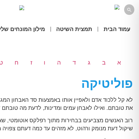

עמוד הבית
תמצית השיטה
מילון המונחים שלי
א
ב
ג
ד
ה
ו
ז
ח
ט
פוליטיקה
לא קל ללכוד אדם ולאפיין אותו באמצעות סד האבחון המג
את טובתם. ואילו לאבחן עמים ומדינות, לדעת מה טובתם 
רוב האנשים מצביעים בבחירות מתוך רפלקס אוטומטי, שאין
שיקול דעת מנומק ורהוט, לא מזהים עד כמה דעתם צפויה 