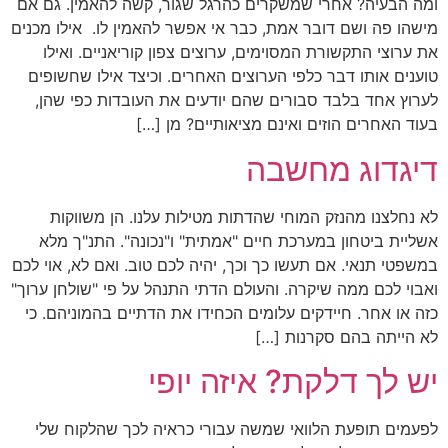
ומה הבעיה? אחרי שמשקרים כהרגל שגור, קשה להאמין. גם אם
מישהו פה ושם דובר אמת, כבר אי אפשר להאמין לו. אילו מכנים
את ערוצי התקשורת המסוימים, ערוצים צפון קוריאניים. ואילו
טוענים אותו דבר כלפי הערוצים האחרים. וכיצד אילו שחשופים
לערוץ אחד בלבד סבורים שהם יודעים את העובדות כפי שהן,
בעוד האחרים הוזים ואינם מציאותיים? מן […]
דיגדוג מחשבה
לא נחלצנו מהנזק המוחי שהדתות מטילות עלנו. הן משווקות
אשליית ביטחון במערכת חיים "אמתית" ו"נכונה". התנ"ך מלא
במשפטי תנאי. אם תעשו כך וכך, יהיה לכם טוב. ואם לא, אוי לכם
ואבוי לכם ממה שיקרה. והעולם הדתי התנהל על פי "שולחן ערוך"
כזה או אחר. חיידקים עלומים הכחידו את הדתיים בהמוניהם. כי
לא הייתה בהם סקרנות […]
יש לך דלקת? איזה יופי
לפעמים תופעת הלוואי שמשה עבורי כראיה לכך שהלקוח שלי