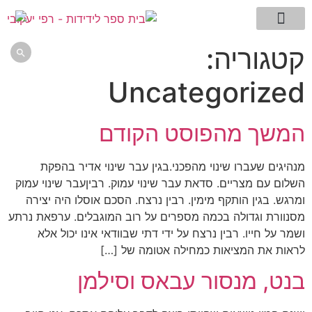
מילון המונחים שלי
עמוד הבית
דגדוגי מחשבה -בלוג
תמצית השיטה
ללמוד לחשוב
אתם שואלים רפי עונה
קטגוריה:

Uncategorized
המשך מהפוסט הקודם
מנהיגים שעברו שינוי מהפכני.בגין עבר שינוי אדיר בהפקת
השלום עם מצריים. סדאת עבר שינוי עמוק. רביןעבר שינוי עמוק
ומרגש. בגין הותקף מימין. רבין נרצח. הסכם אוסלו היה יצירה
מסנוורת וגדולה בכמה מספרים על רוב המוגבלים. ערפאת נרתע
ושמר על חייו. רבין נרצח על ידי דתי שבוודאי אינו יכול אלא
לראות את המציאות כמחילה אטומה של […]
בנט, מנסור עבאס וסילמן