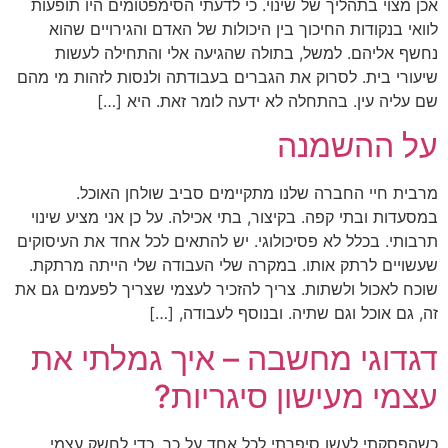
אכן מצוי בתהליך של שינוי. כי לדעתי הסימפטומים היו תופעות
לוואי בנקודות החיכוך בין היכולות של האדם והגירויים שהוא
נחשף אליהם. למשל, בתולה שהגיעה אלי והתחילה לעשות
שיעורי בית. לסרוק את הגברים בעבודתה ולנסות לזהות מי מהם
שם עליה עין. בהתחלה לא ידעה לומר זאת. היא […]
על ההשמנה
מרבית חיי החברה שלנו מתקיימים סביב שולחן האוכל.
במסעדות ובתי קפה. בקיצור, בתי אכילה. על כן אני מציע שינוי
תרבותי. בכלל לא פסיכולוגי. יש להתאים לכל אחד את העיסוקים
שעשויים לרתק אותו. במקרה שלי העבודה שלי הייתה מרתקת.
שוכח לאכול ולשתות. צריך להזכיר לעצמי שצריך לפעמים גם את
זה, גם אוכל וגם שתיה. ובנוסף לעבודה, […]
דגדוגי מחשבה – איך גמלתי את
עצמי מעישון סיגריות?
כשהפסקתי לעשן סיפרתי לכל אחד על כך. כדי לחשק עצמי.