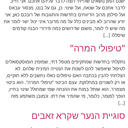
ישנם המון נושאים שהייתי רוצה לדבר עליהם אתכם. אני חייב
לדבר אתכם על שנאה, ועל שינוי. כן, גם על בנט, מנסור עבאס
ועל סילמן מרוב הדיווחים בחדשות והתגובות של רובכם כאן, אני
יודע שהרוב לא מבינים כלל על מה מדובר.איני יכול ישר לומר את
מה שיש לי לומר, משום שדרושים כמה פירורי הבנה קודמים
שיסללו […]
"טיפולי המרה"
נתקלתי בחדשות שמתקיפים מטפל דתי, שמזמין הומוסקסואלים
לטיפול שיאפשר להם לשנות את הנטייה המינית שלהם. לא
הצלחתי להבין בכתבה האם טיפולים כאלו נחשבים ללא חוקיים,
או רק לשנויים במחלוקת. עצם הביטוי "טיפולי המרה". הוא ביטוי
מצמרר. הוא שותל במוח את ההנחה שמי שמחולל שינוי בחייו,
הופך למומר, כלומר, מי שהמיר את דתו. וכמובן משתמע מזה
[…]
סוגיית הנער שקרא זאבים