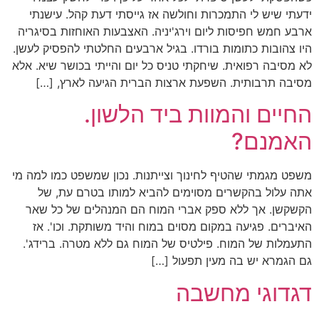
ידעתי שיש לי התמכרות וחולשה אז גייסתי דעת קהל. עישנתי
ארבע חמש חפיסות ליום וירג'יניה. האצבעות האוחזות בסיגריה
היו צהובות כתומות בורדו. בגיל ארבעים החלטתי להפסיק לעשן.
לא מסיבה רפואית. שיחקתי טניס כל יום והייתי בכושר שיא. אלא
מסיבה תרבותית. השפעת ארצות הברית הגיעה לארץ, […]
החיים והמוות ביד הלשון.
האמנם?
משפט מגמתי שהטיף לחינוך וצייתנות. נכון שמשפט כמו למה מי
אתה עלול בהקשרים מסוימים להביא למותו בטרם עת, של
הקשקשן. אך ללא ספק אברי המוח הם המנהלים של כל שאר
האיברים. פגיעה במקום מסוים במוח והיד משותקת. וכו'. אז
התעמלות של המוח. פילטיס של המוח גם ללא מטרה. ברידג'.
גם הגמרא יש בה מעין תפעול […]
דגדוגי מחשבה