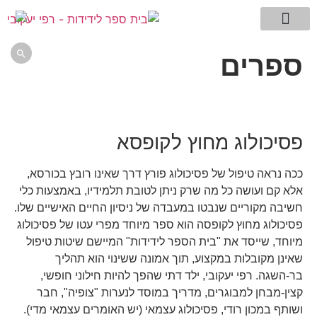
מילון המונחים שלי
עמוד הבית
דגדוגי מחשבה -בלוג
תמצית השיטה
ללמוד לחשוב
אתם שואלים רפי עונה

ספרים
פסיכולוג מחוץ לקופסא
ככה נראה טיפול של פסיכולוג פורץ דרך שאינו רובץ בכורסא,
אלא קם ועושה כל מה שרק ניתן לטובת תלמידיו, באמצעות כלי
חשיבה מקוריים שנבטו במעבדה של ניסיון החיים האישיים שלו.
פסיכולוג מחוץ לקופסה הוא ספר מיוחד מפרי עטו של פסיכולוג
מיוחד, שייסד את "בית הספר לידידות" המיישם שיטות טיפול
שאינן מקובלות במקצוע, תוך אמונה ששינוי הוא תהליך
בר-השגה. רפי יעקובי, ילד דתי שהפך להיות חילוני חופשי,
קצין-מבחן למבוגרים, מדריך במוסד לנערות "צופיה", חבר
ושותף במכון רודי, פסיכולוג עצמאי (יש האומרים עצמאי מדי).