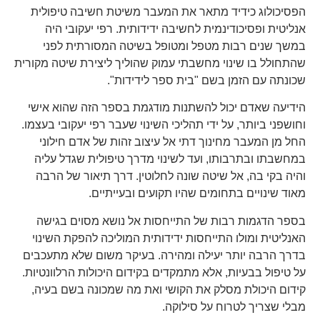
הפסיכולוג כידיד מתאר את המעבר משיטת חשיבה טיפולית
אנליטית ופסיכודינמית לחשיבה ידידותית. רפי יעקובי היה
במשך שנים רבות מטפל ומטופל בשיטה המסורתית לפני
שהתחולל בו שינוי מחשבתי עמוק שהוליך ליצירת שיטה מקורית
שכונתה עם הזמן בשם "בית ספר לידידות".
הידיעה שאדם יכול להשתנות מודגמת בספר הזה שהוא אישי
וחושפני ביותר, על ידי תהליכי השינוי שעבר רפי יעקובי בעצמו.
החל מן המעבר מחינוך דתי אל עיצוב זהות של אדם חילוני
במחשבתו ובתרבותו, ועד לשינוי מדרך טיפולית שגדל עליה
והיה בקי בה, אל שיטה שונה לחלוטין. דרך תיאור של הרבה
מאוד שינויים בתחומים שהיו תקועים ובעייתיים.
בספר הדגמות רבות של התייחסות אל נושא מסוים בגישה
האנליטית ומולו התייחסות ידידותית המוליכה להפקת השינוי
בדרך הרבה יותר יעילה ומהירה. בעיקר משום שלא מתעכבים
על טיפול בבעיות, אלא מתמקדים בקידום היכולות הרלוונטיות.
קידום היכולת מסלק את הקושי ואת מה שמכונה בשם בעיה,
מבלי שצריך לטרוח על סילוקה.